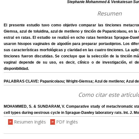
Stephanie Mohammed & Venkatesan Su
Resumen
El presente estudio tuvo como objetivo comparar las tinciones metacroma
Giemsa, azul de toluidina, azul de metileno y tinción de Papanicolaou, en la e
estral en ratas. El estudio se realizó en ocho ratas hembras Sprague-Daw
usaron hisopos vaginales de algodón para preparar portaobjetos. Los dife
sus características morfológicas y claridad en las cuatro tinciones. La apli
tinciones fueron discutidas. Se concluye que la selección de la tinción más
vaginal depende de su uso, es decir, clínico o de investigación, el det
disponibilidad.
PALABRAS CLAVE: Papanicolaou; Wright-Giemsa; Azul de metileno; Azul de tol
Como citar este artícul
MOHAMMED, S. & SUNDARAM, V. Comparative study of metachromatic staini
cell types during oestrous cycle in Sprague-Dawley laboratory rats. Int. J. Mo
Resumen Inglés
PDF Inglés
>
>