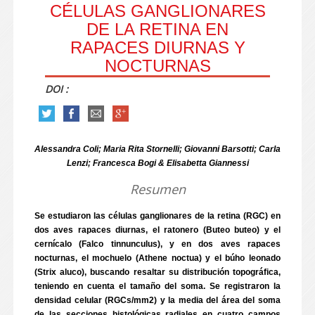
CÉLULAS GANGLIONARES
DE LA RETINA EN
RAPACES DIURNAS Y
NOCTURNAS
DOI :
Alessandra Coli; Maria Rita Stornelli; Giovanni Barsotti; Carla
Lenzi; Francesca Bogi & Elisabetta Giannessi
Resumen
Se estudiaron las células ganglionares de la retina (RGC) en
dos aves rapaces diurnas, el ratonero (Buteo buteo) y el
cernícalo (Falco tinnunculus), y en dos aves rapaces
nocturnas, el mochuelo (Athene noctua) y el búho leonado
(Strix aluco), buscando resaltar su distribución topográfica,
teniendo en cuenta el tamaño del soma. Se registraron la
densidad celular (RGCs/mm2) y la media del área del soma
de las secciones histológicas radiales en cuatro campos