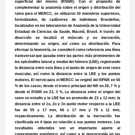
superficial del mismo (RSNR). Con el propósito de
complementar la anatomía sobre el origen y distribución del
ramo para el MERCC, se utilizaron 30 miembros superiores,
formolizados, de cadáveres de individuos Brasileños,
localizados en los laboratorios de Anatomía de la Universidad
Estadual de Ciencias da Saude, Maceió, Brasil. A través de
disección se localizó el músculo y su inervación,
determinando su origen, así como su distribución. Para
efectuar la biometría, se consideró como referencia una línea
transversal que pasaba entre las partes más prominentes de
los epicóndilos lateral y medial del húmero (LBE), registrando
la distancia entre esta línea y el punto de origen de este ramo
muscular, así como la distancia entre la LBE y los puntos
motores. El nervio para el MERCC se originó del RPNR en 50
% de los casos; desde el tronco principal del NR en 26, 7 % y
desde el RSNR en 23, 3 %. La distancia entre el origen del
ramo en estudio y la LBE fue en promedio de 23 ± 12 mm; la
distancia entre el 1o, 2o y 3o punto motor respecto a la LBE
fue de 55 ± 17 mm, 66 ± 17 mm y 79 ± 11 mm,
respectivamente. La distribución de la inervación fue
clasificada en 4 tipos en relación a sus puntos motores. Los
resultados obtenidos son un importante aporte al
conocimiento anatómico, así como a la neurocirugía en las