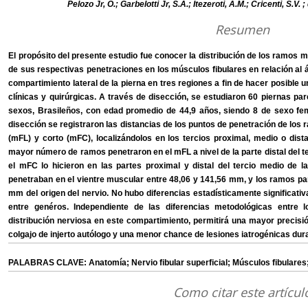
Pelozo Jr, O.; Garbelotti Jr, S.A.; Itezeroti, A.M.; Cricenti, S.V. 
Resumen
El propósito del presente estudio fue conocer la distribución de los ramos m
de sus respectivas penetraciones en los músculos fibulares en relación al áp
compartimiento lateral de la pierna en tres regiones a fin de hacer posible 
clínicas y quirúrgicas. A través de disección, se estudiaron 60 piernas 
sexos, Brasileños, con edad promedio de 44,9 años, siendo 8 de sexo fe
disección se registraron las distancias de los puntos de penetración de los 
(mFL) y corto (mFC), localizándolos en los tercios proximal, medio o dista
mayor número de ramos penetraron en el mFL a nivel de la parte distal del t
el mFC lo hicieron en las partes proximal y distal del tercio medio de 
penetraban en el vientre muscular entre 48,06 y 141,56 mm, y los ramos par
mm del origen del nervio. No hubo diferencias estadísticamente significativ
entre genéros. Independiente de las diferencias metodológicas entre l
distribución nerviosa en este compartimiento, permitirá una mayor precisi
colgajo de injerto autólogo y una menor chance de lesiones iatrogénicas duran
PALABRAS CLAVE: Anatomía; Nervio fibular superficial; Músculos fibulares;
Como citar este artícul