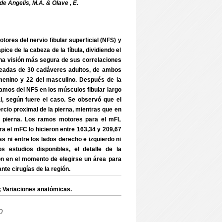
; de Angelis, M.A. & Olave , E.
otores del nervio fibular superficial (NFS) y
ice de la cabeza de la fíbula, dividiendo el
una visión más segura de sus correlaciones
pareadas de 30 cadáveres adultos, de ambos
menino y 22 del masculino. Después de la
ramos del NFS en los músculos fibular largo
l, según fuere el caso. Se observó que el
ercio proximal de la pierna, mientras que en
la pierna. Los ramos motores para el mFL
a el mFC lo hicieron entre 163,34 y 209,67
as ni entre los lados derecho e izquierdo ni
os estudios disponibles, el detalle de la
ón en el momento de elegirse un área para
te cirugías de la región.
 Variaciones anatómicas.
o