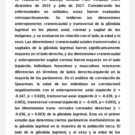
diciembre de 2015 y julio de 2017. Considerando las
enfermedades no orbitales, estas fueron evaluadas
retrospectivamente. Se midieron las dimensiones
anteroposterior, craneocaudal y transversal de la glándula
lagrimal en los planos axial, coronal y sagital de las
imágenes, y se evaluaron en relación con el lado, la edad y el
sexo. Las dimensiones craneocaudal axiales transversales y
sagitales de la glándula lagrimal fueron significativamente
mayores en el lado derecho, y las dimensiones craneocaudal
y anteroposterior sagital coronal fueron mayores en el lado
izquierdo. Individuos femeninos y masculinos mostraron
diferencias en términos de lados derecho-izquierdo en la
mayoría de los parámetros. En el análisis de correlación de
Spearman, la edad de los individuos se correlacionó
negativamente con el anteroposterior axial izquierdo (r =
-0.347, p = 0.020), transversal axial izquierdo (r = -0.439, p =
0.003), transversal coronal izquierdo (r = -0.429, p = 0.003), y
las dimensiones trans- versales coronales derechas (r =
-0.436, p = 0.003) de la glándula lagrimal. Este es el primer
estudio que determina ciertos parámetros morfométricos de
la glándula lagrimal en la muestra de la población turca. El
lado de la glándula lagrimal, y el sexo y la edad de los