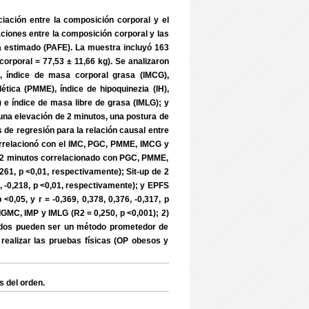
iación entre la composición corporal y el
iaciones entre la composición corporal y las
ica estimado (PAFE). La muestra incluyó 163
corporal = 77,53 ± 11,66 kg). Se analizaron
, índice de masa corporal grasa (IMCG),
ica (PMME), índice de hipoquinezia (IH),
 e índice de masa libre de grasa (IMLG); y
 una elevación de 2 minutos, una postura de
 de regresión para la relación causal entre
orrelacionó con el IMC, PGC, PMME, IMCG y
de 2 minutos correlacionado con PGC, PMME,
0,261, p <0,01, respectivamente); Sit-up de 2
, -0,218, p <0,01, respectivamente); y EPFS
0,05, y r = -0,369, 0,378, 0,376, -0,317, p
IGMC, IMP y IMLG (R2 = 0,250, p <0,001); 2)
idos pueden ser un método prometedor de
 realizar las pruebas físicas (OP obesos y
s del orden.