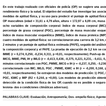
En este trabajo realizado con oficiales de policía (OP) se sugiere una asoc
rendimiento físico y la salud. El objetivo del estudio fue investigar las asoc
medidas de aptitud física, y su uso para predecir el puntaje de aptitud fís
OP masculinos (edad = 31,61 ± 4,79 años, altura = 172,97 ± 6,09 cm, masa 
ocho variables de composición corporal: índice de masa corporal (IMC)
porcentaje de grasa corporal (PGC), porcentaje de masa muscular esquelét
índice de masa muscular esquelética (IMME), índice de masa proteica (IMP)
cuatro medidas de aptitud física: se correlacionaron una carrera de 3,2 km,
2 minutos y un puntaje de aptitud física estimada (PAFE), seguido del análisis
la composición corporal y el PAFE. La prueba de ejecución de 3,2 km se c
IMME (r = 0,274, 0,250, -0,234, 0,311, p <0,01, respectivamente); Push-up 
IMCG, IMME, PMI, IH y IMLG (r = -0,413, 0,436, -0,375, 0,221, 0,231, - 0,411, 
minutos correlacionado con PGC, PMME, IMCG e IH (r = -0,237, 0,250, - 0,236
correlacionado con IMC, IMLG, PGC , PMME, IGMC e IH (r = -0,200, 0,168, p <
<0,01, respectivamente). Se extrajeron dos modelos de predicción: 1) PGC, 
PGC, IGMC y IMP (R2 = 0,244, p <0,00). Los modelos de predicción obten
detección de la condición física de los OP, cuando no es posible o seguro
lesiona- dos o condiciones climáticas adversas).
PALABRAS CLAVE: Evaluación; Antropometría; Des- empeño físico; Agente