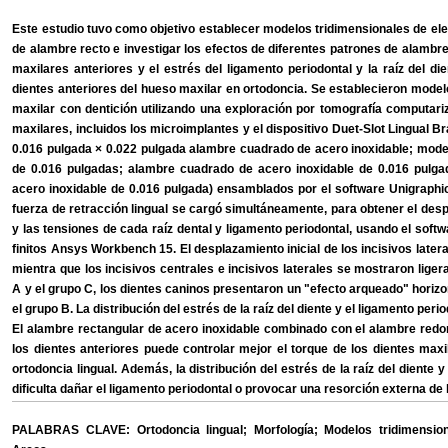
Este estudio tuvo como objetivo establecer modelos tridimensionales de ele
de alambre recto e investigar los efectos de diferentes patrones de alambre 
maxilares anteriores y el estrés del ligamento periodontal y la raíz del die
dientes anteriores del hueso maxilar en ortodoncia. Se establecieron model
maxilar con dentición utilizando una exploración por tomografía computar
maxilares, incluidos los microimplantes y el dispositivo Duet-Slot Lingual B
0.016 pulgada × 0.022 pulgada alambre cuadrado de acero inoxidable; mode
de 0.016 pulgadas; alambre cuadrado de acero inoxidable de 0.016 pulg
acero inoxidable de 0.016 pulgada) ensamblados por el software Unigraphics 
fuerza de retracción lingual se cargó simultáneamente, para obtener el desp
y las tensiones de cada raíz dental y ligamento periodontal, usando el soft
finitos Ansys Workbench 15. El desplazamiento inicial de los incisivos later
mientra que los incisivos centrales e incisivos laterales se mostraron lig
A y el grupo C, los dientes caninos presentaron un "efecto arqueado" horizonta
el grupo B. La distribución del estrés de la raíz del diente y el ligamento pe
El alambre rectangular de acero inoxidable combinado con el alambre redo
los dientes anteriores puede controlar mejor el torque de los dientes maxi
ortodoncia lingual. Además, la distribución del estrés de la raíz del diente
dificulta dañar el ligamento periodontal o provocar una resorción externa de la
PALABRAS CLAVE: Ortodoncia lingual; Morfología; Modelos tridimension