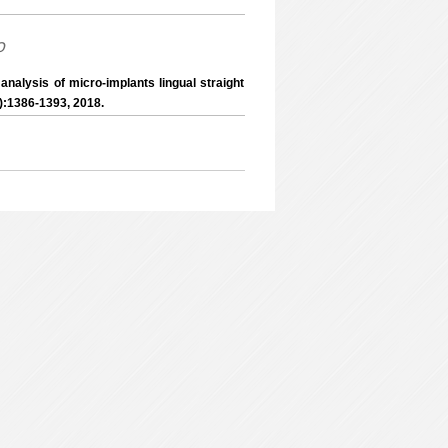
o
nalysis of micro-implants lingual straight
(4):1386-1393, 2018.