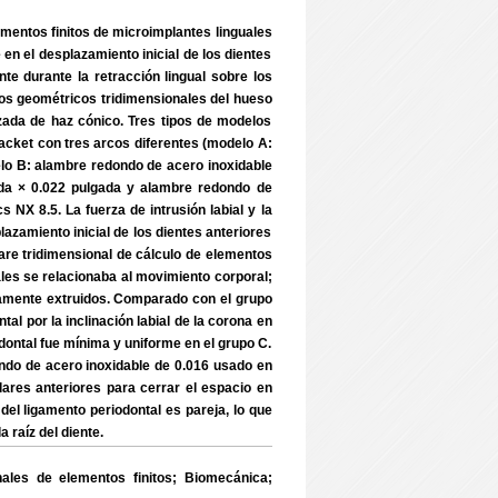
mentos finitos de microimplantes linguales
en el desplazamiento inicial de los dientes
nte durante la retracción lingual sobre los
os geométricos tridimensionales del hueso
izada de haz cónico. Tres tipos de modelos
racket con tres arcos diferentes (modelo A:
lo B: alambre redondo de acero inoxidable
ada × 0.022 pulgada y alambre redondo de
NX 8.5. La fuerza de intrusión labial y la
lazamiento inicial de los dientes anteriores
ware tridimensional de cálculo de elementos
ales se relacionaba al movimiento corporal;
eramente extruidos. Comparado con el grupo
l por la inclinación labial de la corona en
riodontal fue mínima y uniforme en el grupo C.
ndo de acero inoxidable de 0.016 usado en
lares anteriores para cerrar el espacio en
 y del ligamento periodontal es pareja, lo que
 raíz del diente.
ales de elementos finitos; Biomecánica;