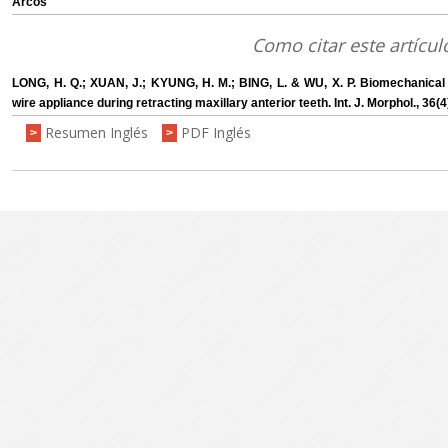
Arcos
Como citar este artícul
LONG, H. Q.; XUAN, J.; KYUNG, H. M.; BING, L. & WU, X. P. Biomechanical a
wire appliance during retracting maxillary anterior teeth. Int. J. Morphol., 36
Resumen Inglés
PDF Inglés
>
>