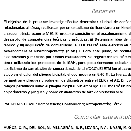
Máximo Escobar Cabello
Resumen
El objetivo de la presente investigación fue determinar el nivel de confi
relacionadas al tórax, realizadas por un estudiante de licenciatura en kine
antropometrista experto (AE). El proceso consistió en el escalonamiento d
desarrollo de competencias teóricas y prácticas, ii) Determinar idea de 
teórico y iii) adquisición de confiabilidad, el ELK realizó este ejercicio en
Advancement of Kinanthropometry (ISAK) II. Para este punto, se reclutar
aleatorizados y medidos por ambos evaluadores. Se registraron los diámetr
tórax utilizando los protocolos de la ISAK, para posteriormente calcular e
coeficiente de correlación de concordancia de Lin (CCC). El ETM fue el acept
salvo en el valor del pliegue bicipital, el que mostró un 5,60 %. La fuerza 
perímetros y pliegues y pobre en los diámetros entre el ELK y el AE. En co
rangos permitidos salvo el pliegue bicipital. Sin embargo, ELK mostró un 
en perímetros y pliegues y pobre en diámetros de tórax en relación al AE.
PALABRAS CLAVE: Competencia; Confiabilidad; Antropometría; Tórax.
Como citar este artícul
MUÑOZ, C. R.; DEL SOL, M.; VILLAGRÁN, S. F.; LIZANA, P. A.; NASRI, M. G