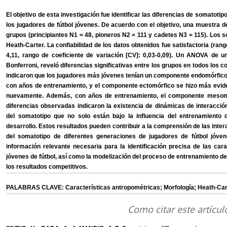
El objetivo de esta investigación fue identificar las diferencias de somatotip
los jugadores de fútbol jóvenes. De acuerdo con el objetivo, una muestra de 
grupos (principiantes N1 = 48, pioneros N2 = 111 y cadetes N3 = 115). Los 
Heath-Carter. La confiabilidad de los datos obtenidos fue satisfactoria (rango
4,11, rango de coeficiente de variación [CV]: 0,03-0,09). Un ANOVA de un
Bonferroni, reveló diferencias significativas entre los grupos en todos los
indicaron que los jugadores más jóvenes tenían un componente endomórfico
con años de entrenamiento, y el componente ectomórfico se hizo más evid
nuevamente. Además, con años de entrenamiento, el componente mesomo
diferencias observadas indicaron la existencia de dinámicas de interaccio
del somatotipo que no solo están bajo la influencia del entrenamiento de
desarrollo. Estos resultados pueden contribuir a la comprensión de las inte
del somatotipo de diferentes generaciones de jugadores de fútbol jóve
información relevante necesaria para la identificación precisa de las cara
jóvenes de fútbol, así como la modelización del proceso de entrenamiento d
los resultados competitivos.
PALABRAS CLAVE: Características antropométricas; Morfología; Heath-Cart
Como citar este artícul