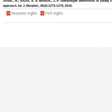
SIVRIC, H.; RADA, A. & MANDIC, J. P. Somatotype differences in young s
approach. Int. J. Morphol., 36(4):1275-1279, 2018.
Resumen Inglés
PDF Inglés
>
>