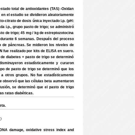
 estado total de antioxidantes (TAS) -Oxidan
 en el estudio se dividieron aleatoriamente
-citrato de dosis única inyectado i.p. (pH:
a i.p., grupo pasto de trigo; se administró
sto de trigo; 45 mg / kg de estreptozotocina
oral durante 6 semanas. Después del proceso
de páncreas. Se midieron los niveles de
DN fue realizado por kits de ELISA en suero.
 de diabetes + pasto de trigo se determinó
disminuyeron estadísticamente y curaron
upo de pasto de trigo se determinó que los
a otros grupos. No fue estadísticamente
Se observó que las células beta aumentaron
usión, se determinó que el pasto de trigo
as ratas diabéticas.
eta.
o
 DNA damage, oxidative stress index and