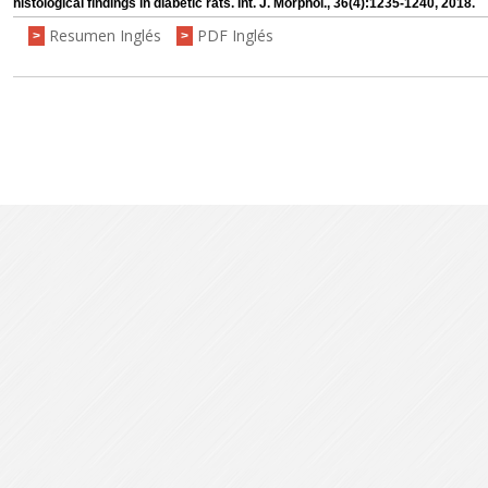
histological findings in diabetic rats. Int. J. Morphol., 36(4):1235-1240, 2018.
Resumen Inglés
PDF Inglés
>
>