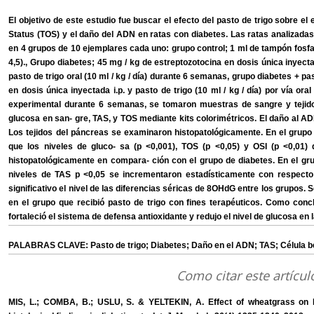
El objetivo de este estudio fue buscar el efecto del pasto de trigo sobre el
Status (TOS) y el daño del ADN en ratas con diabetes. Las ratas analizadas
en 4 grupos de 10 ejemplares cada uno: grupo control; 1 ml de tampón fosfato
4,5)., Grupo diabetes; 45 mg / kg de estreptozotocina en dosis única inyectad
pasto de trigo oral (10 ml / kg / día) durante 6 semanas, grupo diabetes + pa
en dosis única inyectada i.p. y pasto de trigo (10 ml / kg / día) por vía 
experimental durante 6 semanas, se tomaron muestras de sangre y tejido 
glucosa en san- gre, TAS, y TOS mediante kits colorimétricos. El daño al A
Los tejidos del páncreas se examinaron histopatológicamente. En el grupo
que los niveles de gluco- sa (p <0,001), TOS (p <0,05) y OSI (p <0,01) 
histopatológicamente en compara- ción con el grupo de diabetes. En el gr
niveles de TAS p <0,05 se incrementaron estadísticamente con respecto 
significativo el nivel de las diferencias séricas de 8OHdG entre los grupos. 
en el grupo que recibió pasto de trigo con fines terapéuticos. Como concl
fortaleció el sistema de defensa antioxidante y redujo el nivel de glucosa en l
PALABRAS CLAVE: Pasto de trigo; Diabetes; Daño en el ADN; TAS; Célula b
Como citar este artícul
MIS, L.; COMBA, B.; USLU, S. & YELTEKIN, A. Effect of wheatgrass on