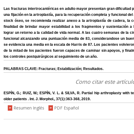
Las fracturas intertrocantéricas en adulto mayor presentan gran dificultad pa
una fijación en la artroplastía, para la recuperación completa y funcional 
stock óseo, se recomienda realizar anexo a la artroplastía de cadera, la c
finalidad de brindar mayor estabilidad a los fragmentos y sustentación a la
lograr un retorno a la calidad de vida normal. A las cuatro semanas de la ci
funcional alcanzando una puntuación media de 83, considerandose un buen
se evidencia una media en la escala de Harris de 87. Los pacientes volvieron
de la mitad de los pacientes fueron capaces de caminar sin apoyos, y fina
los controles postquirúrgicos al seguimiento de un año.
PALABRAS CLAVE: Fracturas; Estabilización; Resultados.
Como citar este artícul
ESPÍN, G.; RUIZ, W.; ESPÍN, V. L. & SILVA, R. Partial hip arthroplasty with
older patients . Int. J. Morphol., 37(1):363-368, 2019.
Resumen Inglés
PDF Español
>
>