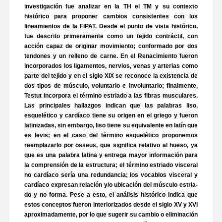
investigación fue analizar en la TH el TM y su contexto
histórico para proponer cambios consistentes con los
lineamientos de la FIPAT. Desde el punto de vista histórico,
fue descrito primeramente como un tejido contráctil, con
acción capaz de originar movimiento; conformado por dos
tendones y un relleno de carne. En el Renacimiento fueron
incorporados los ligamentos, nervios, venas y arterias como
parte del tejido y en el siglo XIX se reconoce la existencia de
dos tipos de músculo, voluntario e involuntario; finalmente,
Testut incorpora el término estriado a las fibras musculares.
Las principales hallazgos indican que las palabras liso,
esquelético y cardíaco tiene su origen en el griego y fueron
latinizadas, sin embargo, liso tiene su equivalente en latín que
es levis; en el caso del término esquelético proponemos
reemplazarlo por osseus, que significa relativo al hueso, ya
que es una palabra latina y entrega mayor información para
la comprensión de la estructura; el término estriado visceral
no cardíaco sería una redundancia; los vocablos visceral y
cardíaco expresan relación y/o ubicación del músculo estria-
do y no forma. Pese a esto, el análisis histórico indica que
estos conceptos fueron interiorizados desde el siglo XV y XVI
aproximadamente, por lo que sugerir su cambio o eliminación