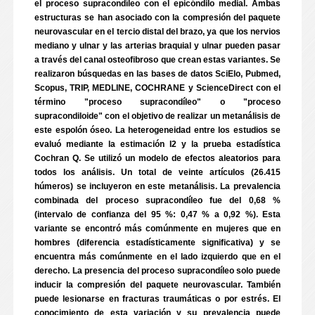
el proceso supracondíleo con el epicóndilo medial. Ambas
estructuras se han asociado con la compresión del paquete
neurovascular en el tercio distal del brazo, ya que los nervios
mediano y ulnar y las arterias braquial y ulnar pueden pasar
a través del canal osteofibroso que crean estas variantes. Se
realizaron búsquedas en las bases de datos SciElo, Pubmed,
Scopus, TRIP, MEDLINE, COCHRANE y ScienceDirect con el
término "proceso supracondíleo" o "proceso
supracondiloide" con el objetivo de realizar un metanálisis de
este espolón óseo. La heterogeneidad entre los estudios se
evaluó mediante la estimación I2 y la prueba estadística
Cochran Q. Se utilizó un modelo de efectos aleatorios para
todos los análisis. Un total de veinte artículos (26.415
húmeros) se incluyeron en este metanálisis. La prevalencia
combinada del proceso supracondíleo fue del 0,68 %
(intervalo de confianza del 95 %: 0,47 % a 0,92 %). Esta
variante se encontró más comúnmente en mujeres que en
hombres (diferencia estadísticamente significativa) y se
encuentra más comúnmente en el lado izquierdo que en el
derecho. La presencia del proceso supracondíleo solo puede
inducir la compresión del paquete neurovascular. También
puede lesionarse en fracturas traumáticas o por estrés. El
conocimiento de esta variación y su prevalencia puede