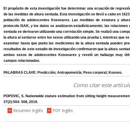
El propósito de esta investigación fue determinar una ecuación de regresió
de las medidas de altura sentada. Esta investigación se llevó a cabo en 16
población de adolescentes Kosovares. Las medidas de estatura y altu
protocolo ISAK, y los datos se analizaron estadísticamente; las relaciones 
sentada se derivaron utilizando una correlación simple. Se realizó una com
la altura al sentarse entre los sexos utilizando una prueba t, mientras que se e
examinar hasta que punto las mediciones de la altura sentada pueden pred
resultados de este estudio de investigación confirmaron que la altura senta
ambos sexos de adolescentes Kosovares y reveló un hallazgo muy útil p
campos relacionados.
PALABRAS CLAVE: Predicción; Antropometría; Peso corporal; Kosovo.
Como citar este artícul
POPOVIC, S. Nationwide stature estimation from sitting height measurements
37(2):504- 508, 2019.
Resumen Inglés
PDF Inglés
>
>