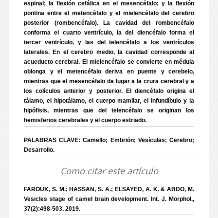
espinal; la flexión cefálica en el mesencéfalo; y la flexión
pontina entre el metencéfalo y el mielencéfalo del cerebro
posterior (rombencéfalo). La cavidad del rombencéfalo
conforma el cuarto ventrículo, la del diencéfalo forma el
tercer ventrículo, y las del telencéfalo a los ventrículos
laterales. En el cerebro medio, la cavidad corresponde al
acueducto cerebral. El mielencéfalo se convierte en médula
oblonga y el metencéfalo deriva en puente y cerebelo,
mientras que el mesencéfalo da lugar a la crura cerebral y a
los colículos anterior y posterior. El diencéfalo origina el
tálamo, el hipotálamo, el cuerpo mamilar, el infundíbulo y la
hipófisis, mientras que del telencéfalo se originan los
hemisferios cerebrales y el cuerpo estriado.
PALABRAS CLAVE: Camello; Embrión; Vesículas; Cerebro;
Desarrollo.
Como citar este artículo
FAROUK, S. M.; HASSAN, S. A.; ELSAYED, A. K. & ABDO, M.
Vesicles stage of camel brain development. Int. J. Morphol.,
37(2):498-503, 2019.