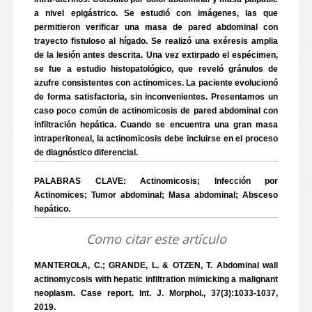
a nivel epigástrico. Se estudió con imágenes, las que
permitieron verificar una masa de pared abdominal con
trayecto fistuloso al hígado. Se realizó una exéresis amplia
de la lesión antes descrita. Una vez extirpado el espécimen,
se fue a estudio histopatológico, que reveló gránulos de
azufre consistentes con actinomices. La paciente evolucionó
de forma satisfactoria, sin inconvenientes. Presentamos un
caso poco común de actinomicosis de pared abdominal con
infiltración hepática. Cuando se encuentra una gran masa
intraperitoneal, la actinomicosis debe incluirse en el proceso
de diagnóstico diferencial.
PALABRAS CLAVE: Actinomicosis; Infección por
Actinomices; Tumor abdominal; Masa abdominal; Absceso
hepático.
Como citar este artículo
MANTEROLA, C.; GRANDE, L. & OTZEN, T. Abdominal wall
actinomycosis with hepatic infiltration mimicking a malignant
neoplasm. Case report. Int. J. Morphol., 37(3):1033-1037,
2019.