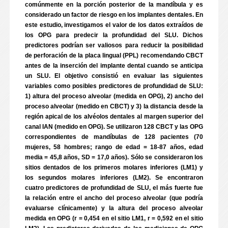
comúnmente en la porción posterior de la mandíbula y es
considerado un factor de riesgo en los implantes dentales. En
este estudio, investigamos el valor de los datos extraídos de
los OPG para predecir la profundidad del SLU. Dichos
predictores podrían ser valiosos para reducir la posibilidad
de perforación de la placa lingual (PPL) recomendando CBCT
antes de la inserción del implante dental cuando se anticipa
un SLU. El objetivo consistió en evaluar las siguientes
variables como posibles predictores de profundidad de SLU:
1) altura del proceso alveolar (medida en OPG), 2) ancho del
proceso alveolar (medido en CBCT) y 3) la distancia desde la
región apical de los alvéolos dentales al margen superior del
canal IAN (medido en OPG). Se utilizaron 128 CBCT y las OPG
correspondientes de mandíbulas de 128 pacientes (70
mujeres, 58 hombres; rango de edad = 18-87 años, edad
media = 45,8 años, SD = 17,0 años). Sólo se consideraron los
sitios dentados de los primeros molares inferiores (LM1) y
los segundos molares inferiores (LM2). Se encontraron
cuatro predictores de profundidad de SLU, el más fuerte fue
la relación entre el ancho del proceso alveolar (que podría
evaluarse clínicamente) y la altura del proceso alveolar
medida en OPG (r = 0,454 en el sitio LM1, r = 0,592 en el sitio