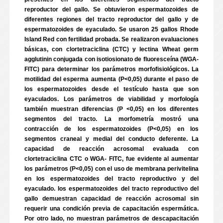
reproductor del gallo. Se obtuvieron espermatozoides de
diferentes regiones del tracto reproductor del gallo y de
espermatozoides de eyaculado. Se usaron 25 gallos Rhode
Island Red con fertilidad probada. Se realizaron evaluaciones
básicas, con clortetraciclina (CTC) y lectina Wheat germ
agglutinin conjugada con isotiosionato de fluoresceína (WGA-
FITC) para determinar los parámetros morfofisiológicos. La
motilidad del esperma aumenta (P<0,05) durante el paso de
los espermatozoides desde el testículo hasta que son
eyaculados. Los parámetros de viabilidad y morfología
también muestran diferencias (P <0,05) en los diferentes
segmentos del tracto. La morfometría mostró una
contracción de los espermatozoides (P<0,05) en los
segmentos craneal y medial del conducto deferente. La
capacidad de reacción acrosomal evaluada con
clortetraciclina CTC o WGA- FITC, fue evidente al aumentar
los parámetros (P<0,05) con el uso de membrana perivitelina
en los espermatozoides del tracto reproductivo y del
eyaculado. los espermatozoides del tracto reproductivo del
gallo demuestran capacidad de reacción acrosomal sin
requerir una condición previa de capacitación espermática.
Por otro lado, no muestran parámetros de descapacitación