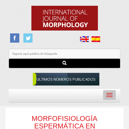
ULTIMOS NÚMEROS PUBLICADOS
Toggle
navigation
MORFOFISIOLOGÍA
ESPERMÁTICA EN