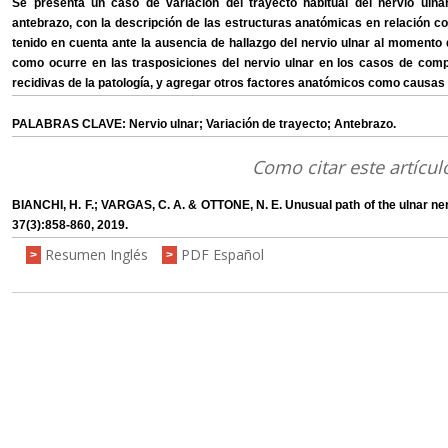
Se presenta un caso de variación del trayecto habitual del nervio uln
antebrazo, con la descripción de las estructuras anatómicas en relación c
tenido en cuenta ante la ausencia de hallazgo del nervio ulnar al momento de
como ocurre en las trasposiciones del nervio ulnar en los casos de compr
recidivas de la patología, y agregar otros factores anatómicos como causas
PALABRAS CLAVE: Nervio ulnar; Variación de trayecto; Antebrazo.
Como citar este artícul
BIANCHI, H. F.; VARGAS, C. A. & OTTONE, N. E. Unusual path of the ulnar nerv
37(3):858-860, 2019.
Resumen Inglés
PDF Español
>
>