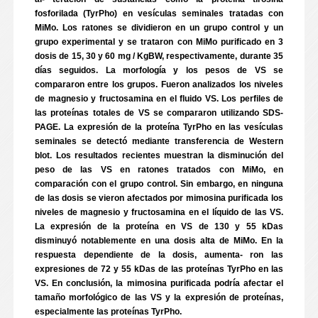
fosforilada (TyrPho) en vesículas seminales tratadas con
MiMo. Los ratones se dividieron en un grupo control y un
grupo experimental y se trataron con MiMo purificado en 3
dosis de 15, 30 y 60 mg / KgBW, respectivamente, durante 35
días seguidos. La morfología y los pesos de VS se
compararon entre los grupos. Fueron analizados los niveles
de magnesio y fructosamina en el fluido VS. Los perfiles de
las proteínas totales de VS se compararon utilizando SDS-
PAGE. La expresión de la proteína TyrPho en las vesículas
seminales se detectó mediante transferencia de Western
blot. Los resultados recientes muestran la disminución del
peso de las VS en ratones tratados con MiMo, en
comparación con el grupo control. Sin embargo, en ninguna
de las dosis se vieron afectados por mimosina purificada los
niveles de magnesio y fructosamina en el líquido de las VS.
La expresión de la proteína en VS de 130 y 55 kDas
disminuyó notablemente en una dosis alta de MiMo. En la
respuesta dependiente de la dosis, aumenta- ron las
expresiones de 72 y 55 kDas de las proteínas TyrPho en las
VS. En conclusión, la mimosina purificada podría afectar el
tamaño morfológico de las VS y la expresión de proteínas,
especialmente las proteínas TyrPho.