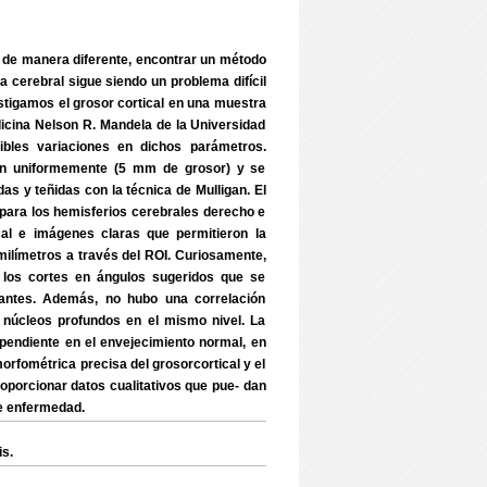
 de manera diferente, encontrar un método
za cerebral sigue siendo un problema difícil
estigamos el grosor cortical en una muestra
dicina Nelson R. Mandela de la Universidad
ibles variaciones en dichos parámetros.
ron uniformemente (5 mm de grosor) y se
 y teñidas con la técnica de Mulligan. El
) para los hemisferios cerebrales derecho e
ical e imágenes claras que permitieron la
 milímetros a través del ROI. Curiosamente,
e los cortes en ángulos sugeridos que se
antes. Además, no hubo una correlación
os núcleos profundos en el mismo nivel. La
ependiente en el envejecimiento normal, en
morfométrica precisa del grosorcortical y el
proporcionar datos cualitativos que pue- dan
de enfermedad.
is.