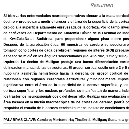
Resumen
Si bien varias enfermedades neurodegenerativas afectan a la masa cortical
óptimo y preciso para medir el grosor y el área de la superficie de la corte
debido a la superficie altamente enrevesada de la corteza. Por lo tanto, inv
de cadáveres del Departamento de Anatomía Clínica de la Facultad de Me
de KwaZulu-Natal, Sudáfrica, para proporcionar alguna pista sobre pos
Después de la aprobación ética, 60 muestras de cerebro se secciona
tomaron ocho cortes de cada cerebro en regiones de interés (ROI) preparadas
espesor se midió en los ángulos seleccionados (0o, 45o, 90o, 135o y 180o
izquierdo. La tinción de Mulligan produjo una buena diferenciación cort
delineación manual de las estructuras. El grosor cortical osciló entre 3 y 5
hubo una asimetría hemisférica hacia la derecha del grosor cortical d
relacionan con regiones cerebrales estructural y funcionalmente import
significativa entre el área de la superficial de la corteza superficial y l
corteza superficial y los núcleos profundos se manifiestan de manera ind
los trastornos neuropsiquiátricos o del desarrollo. Realizar una evaluación 
área basada en la tinción macroscópica de los cortes del cerebro, podría 
respaldar el estudio de la corteza cerebral humana incluso en condiciones 
PALABRAS CLAVE: Cerebro; Morfometría; Tinción de Mulligan; Sustancia gr