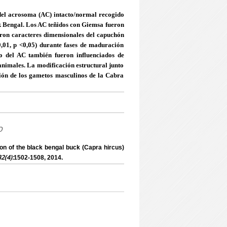
 del acrosoma (AC) intacto/normal recogido
ck Bengal. Los AC teñidos con Giemsa fueron
ron caracteres dimensionales del capuchón
,01, p <0,05) durante fases de maduración
o del AC también fueron influenciados de
 animales. La modificación estructural junto
ión de los gametos masculinos de la Cabra
o
 of the black bengal buck (Capra hircus)
32(4):
1502-1508, 2014.