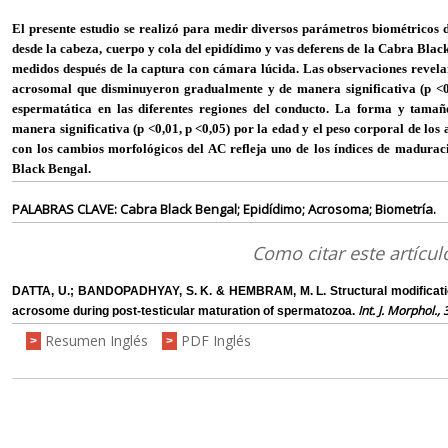
El presente estudio se realizó para medir diversos parámetros biométricos
desde la cabeza, cuerpo y cola del epidídimo y vas deferens de la Cabra Bla
medidos después de la captura con cámara lúcida. Las observaciones revela
acrosomal que disminuyeron gradualmente y de manera significativa (p <0
espermatática en las diferentes regiones del conducto. La forma y tamañ
manera significativa (p <0,01, p <0,05) por la edad y el peso corporal de los
con los cambios morfológicos del AC refleja uno de los índices de madurac
Black Bengal.
PALABRAS CLAVE: Cabra Black Bengal; Epidídimo; Acrosoma; Biometría.
Como citar este artícul
DATTA, U.; BANDOPADHYAY, S. K. & HEMBRAM, M. L. Structural modification
Int. J. Morphol., 
acrosome during post-testicular maturation of spermatozoa.
Resumen Inglés
PDF Inglés
>
>