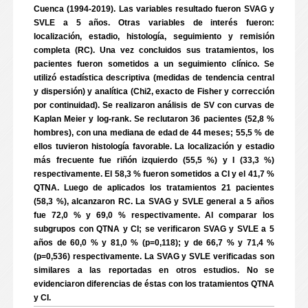
Cuenca (1994-2019). Las variables resultado fueron SVAG y
SVLE a 5 años. Otras variables de interés fueron:
localización, estadio, histología, seguimiento y remisión
completa (RC). Una vez concluidos sus tratamientos, los
pacientes fueron sometidos a un seguimiento clínico. Se
utilizó estadística descriptiva (medidas de tendencia central
y dispersión) y analítica (Chi2, exacto de Fisher y corrección
por continuidad). Se realizaron análisis de SV con curvas de
Kaplan Meier y log-rank. Se reclutaron 36 pacientes (52,8 %
hombres), con una mediana de edad de 44 meses; 55,5 % de
ellos tuvieron histología favorable. La localización y estadio
más frecuente fue riñón izquierdo (55,5 %) y I (33,3 %)
respectivamente. El 58,3 % fueron sometidos a CI y el 41,7 %
QTNA. Luego de aplicados los tratamientos 21 pacientes
(58,3 %), alcanzaron RC. La SVAG y SVLE general a 5 años
fue 72,0 % y 69,0 % respectivamente. Al comparar los
subgrupos con QTNA y CI; se verificaron SVAG y SVLE a 5
años de 60,0 % y 81,0 % (p=0,118); y de 66,7 % y 71,4 %
(p=0,536) respectivamente. La SVAG y SVLE verificadas son
similares a las reportadas en otros estudios. No se
evidenciaron diferencias de éstas con los tratamientos QTNA
y CI.