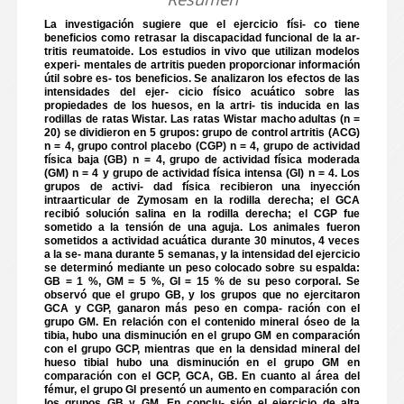
La investigación sugiere que el ejercicio físi- co tiene
beneficios como retrasar la discapacidad funcional de la ar-
tritis reumatoide. Los estudios in vivo que utilizan modelos
experi- mentales de artritis pueden proporcionar información
útil sobre es- tos beneficios. Se analizaron los efectos de las
intensidades del ejer- cicio físico acuático sobre las
propiedades de los huesos, en la artri- tis inducida en las
rodillas de ratas Wistar. Las ratas Wistar macho adultas (n =
20) se dividieron en 5 grupos: grupo de control artritis (ACG)
n = 4, grupo control placebo (CGP) n = 4, grupo de actividad
física baja (GB) n = 4, grupo de actividad física moderada
(GM) n = 4 y grupo de actividad física intensa (GI) n = 4. Los
grupos de activi- dad física recibieron una inyección
intraarticular de Zymosam en la rodilla derecha; el GCA
recibió solución salina en la rodilla derecha; el CGP fue
sometido a la tensión de una aguja. Los animales fueron
sometidos a actividad acuática durante 30 minutos, 4 veces
a la se- mana durante 5 semanas, y la intensidad del ejercicio
se determinó mediante un peso colocado sobre su espalda:
GB = 1 %, GM = 5 %, GI = 15 % de su peso corporal. Se
observó que el grupo GB, y los grupos que no ejercitaron
GCA y CGP, ganaron más peso en compa- ración con el
grupo GM. En relación con el contenido mineral óseo de la
tibia, hubo una disminución en el grupo GM en comparación
con el grupo GCP, mientras que en la densidad mineral del
hueso tibial hubo una disminución en el grupo GM en
comparación con el GCP, GCA, GB. En cuanto al área del
fémur, el grupo GI presentó un aumento en comparación con
los grupos GB y GM. En conclu- sión el ejercicio de alta