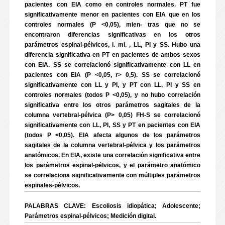
pacientes con EIA como en controles normales. PT fue
significativamente menor en pacientes con EIA que en los
controles normales (P <0,05), mien- tras que no se
encontraron diferencias significativas en los otros
parámetros espinal-pélvicos, i. mi. , LL, PI y SS. Hubo una
diferencia significativa en PT en pacientes de ambos sexos
con EIA. SS se correlacionó significativamente con LL en
pacientes con EIA (P <0,05, r> 0,5). SS se correlacionó
significativamente con LL y PI, y PT con LL, PI y SS en
controles normales (todos P <0,05), y no hubo correlación
significativa entre los otros parámetros sagitales de la
columna vertebral-pélvica (P> 0,05) FH-S se correlacionó
significativamente con LL, PI, SS y PT en pacientes con EIA
(todos P <0,05). EIA afecta algunos de los parámetros
sagitales de la columna vertebral-pélvica y los parámetros
anatómicos. En EIA, existe una correlación significativa entre
los parámetros espinal-pélvicos, y el parámetro anatómico
se correlaciona significativamente con múltiples parámetros
espinales-pélvicos.
PALABRAS CLAVE: Escoliosis idiopática; Adolescente;
Parámetros espinal-pélvicos; Medición digital.