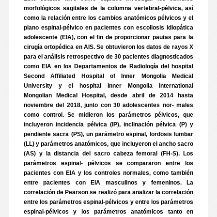
morfológicos sagitales de la columna vertebral-pélvica, así
como la relación entre los cambios anatómicos pélvicos y el
plano espinal-pélvico en pacientes con escoliosis idiopática
adolescente (EIA), con el fin de proporcionar pautas para la
cirugía ortopédica en AIS. Se obtuvieron los datos de rayos X
para el análisis retrospectivo de 30 pacientes diagnosticados
como EIA en los Departamentos de Radiología del hospital
Second Affiliated Hospital of Inner Mongolia Medical
University y el hospital Inner Mongolia International
Mongolian Medical Hospital, desde abril de 2014 hasta
noviembre del 2018, junto con 30 adolescentes nor- males
como control. Se midieron los parámetros pélvicos, que
incluyeron incidencia pélvica (IP), inclinación pélvica (P) y
pendiente sacra (PS), un parámetro espinal, lordosis lumbar
(LL) y parámetros anatómicos, que incluyeron el ancho sacro
(AS) y la distancia del sacro cabeza femoral (FH-S). Los
parámetros espinal- pélvicos se compararon entre los
pacientes con EIA y los controles normales, como también
entre pacientes con EIA masculinos y femeninos. La
correlación de Pearson se realizó para analizar la correlación
entre los parámetros espinal-pélvicos y entre los parámetros
espinal-pélvicos y los parámetros anatómicos tanto en