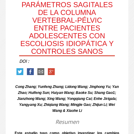
PARÁMETROS SAGITALES
DE LA COLUMNA
VERTEBRAL-PÉLVIC
ENTRE PACIENTES
ADOLESCENTES CON
ESCOLIOSIS IDIOPÁTICA Y
CONTROLES SANOS
DOI :
Cong Zhang; Yunfeng Zhang; Lidong Wang; Jinghong Yu; Yan
Zhao; Huifeng Sun; Haiyan Wang; Baoke Su; Shang Gao1;
Jianzhong Wang; Xing Wang; Yongqiang Cai; Enhe Jirigala;
Yangyang Xu; Zhiqiang Wang; Mingjie Gao; Zhijun Li; Wei
Wang & Xiaohe Li
Resumen
Este estudio tuvo como objetivo investigar los cambios