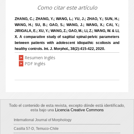
Como citar este artículo
ZHANG, C.; ZHANG, Y.; WANG, L.; YU, J.; ZHAO, Y.; SUN, H.;
WANG, H.; SU, B.; GAO, S.; WANG, J.; WANG, X.; CAI, Y.;
JIRIGALA, E.; XU, Y.; WANG, Z.; GAO, M.; LI, Z.; WANG, W. & LI,
X. A comparative study of sagittal spinal-pelvic parameters
between patients with adolescent idiopathic scoliosis and
healthy controls. Int. J. Morphol., 38(2):415-422, 2020.
Resumen Inglés
>
PDF Inglés
>
Todo el contenido de esta revista, excepto dónde está identificado,
esta bajo una
Licencia Creative Commons
International Journal of Morphology
Casilla 57-D, Temuco-Chile