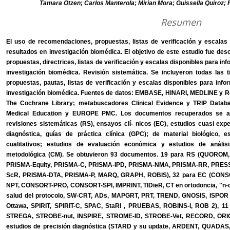
Tamara Otzen; Carlos Manterola; Mirian Mora; Guissella Quiroz; P
Resumen
El uso de recomendaciones, propuestas, listas de verificación y escalas
resultados en investigación biomédica. El objetivo de este estudio fue de
propuestas, directrices, listas de verificación y escalas disponibles para in
investigación biomédica. Revisión sistemática. Se incluyeron todas la
propuestas, pautas, listas de verificación y escalas disponibles para inf
investigación biomédica. Fuentes de datos: EMBASE, HINARI, MEDLINE y 
The Cochrane Library; metabuscadores Clinical Evidence y TRIP Dat
Medical Education y EUROPE PMC. Los documentos recuperados se agr
revisiones sistemáticas (RS), ensayos clí- nicos (EC), estudios cuasi exp
diagnóstica, guías de práctica clínica (GPC); de material biológico, 
cualitativos; estudios de evaluación económica y estudios de análi
metodológica (CM). Se obtuvieron 93 documentos. 19 para RS (QUOR
PRISMA-Equity, PRISMA-C, PRISMA-IPD, PRISMA-NMA, PRISMA-RR, PRES
ScR, PRISMA-DTA, PRISMA-P, MARQ, GRAPH, ROBIS), 32 para EC (CONSORT
NPT, CONSORT-PRO, CONSORT-SPI, IMPRINT, TIDieR, CT en ortodoncia, "n-
salud del protocolo, SW-CRT, ADs, MAPGRT, PRT, TREND, GNOSIS, ISPOR
Ottawa, SPIRIT, SPIRIT-C, SPAC, StaRI , PRUEBAS, ROBINS-I, ROB 2), 11
STREGA, STROBE-nut, INSPIRE, STROME-ID, STROBE-Vet, RECORD, ORIO
estudios de precisión diagnóstica (STARD y su update, ARDENT, QUAD