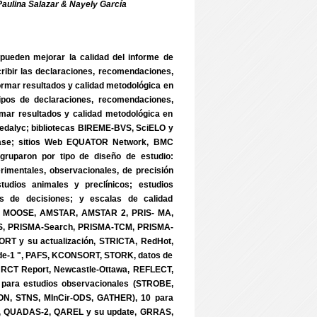
aulina Salazar & Nayely García
 pueden mejorar la calidad del informe de
scribir las declaraciones, recomendaciones,
formar resultados y calidad metodológica en
s tipos de declaraciones, recomendaciones,
ormar resultados y calidad metodológica en
Redalyc; bibliotecas BIREME-BVS, SciELO y
abase; sitios Web EQUATOR Network, BMC
uparon por tipo de diseño de estudio:
erimentales, observacionales, de precisión
estudios animales y preclínicos; estudios
sis de decisiones; y escalas de calidad
OM, MOOSE, AMSTAR, AMSTAR 2, PRIS- MA,
S, PRISMA-Search, PRISMA-TCM, PRISMA-
 y su actualización, STRICTA, RedHot,
de-1 ", PAFS, KCONSORT, STORK, datos de
 RCT Report, Newcastle-Ottawa, REFLECT,
 para estudios observacionales (STROBE,
N, STNS, MInCir-ODS, GATHER), 10 para
AS, QUADAS-2, QAREL y su update, GRRAS,