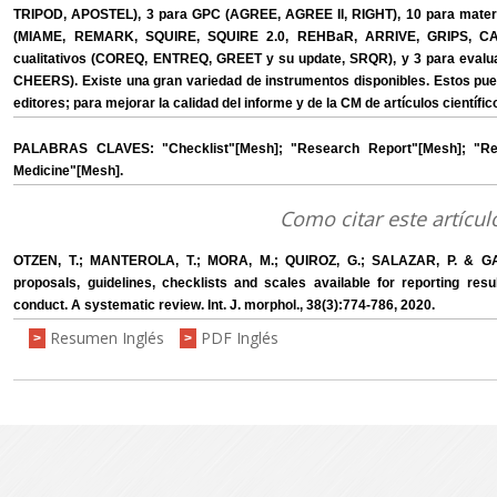
TRIPOD, APOSTEL), 3 para GPC (AGREE, AGREE II, RIGHT), 10 para material b
(MIAME, REMARK, SQUIRE, SQUIRE 2.0, REHBaR, ARRIVE, GRIPS, CA
cualitativos (COREQ, ENTREQ, GREET y su update, SRQR), y 3 para evalu
CHEERS). Existe una gran variedad de instrumentos disponibles. Estos pued
editores; para mejorar la calidad del informe y de la CM de artículos científic
PALABRAS CLAVES: "Checklist"[Mesh]; "Research Report"[Mesh]; "Re
Medicine"[Mesh].
Como citar este artícul
OTZEN, T.; MANTEROLA, T.; MORA, M.; QUIROZ, G.; SALAZAR, P. & GAR
proposals, guidelines, checklists and scales available for reporting resu
conduct. A systematic review. Int. J. morphol., 38(3):774-786, 2020.
Resumen Inglés
PDF Inglés
>
>