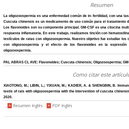
Resumen
La oligozoospermia es una enfermedad común de in- fertilidad, con una tas
Cuscuta chinensis es un medicamento de uso común para el tratamiento de
Los flavonoides son su componente principal. GM-CSF es una citocina multif
respuesta inflamatoria. En este trabajo, realizamos tinción con hematoxilin
testículos de ratas con oligozoospermia. Nuestro objetivo fue estudiar lo
con oligozoospermia y el efecto de los flavonoides en la expresión
oligozoospermia.
PAL ABRAS CL AVE: Flavonoides; Cuscuta chinensis; Oligozoospermia; GM
Como citar este artícul
XIAOTONG, M.; LIBIN, L.; YIXUAN, M.; KADIER, A. & SHENGBIN, B. Immunoh
testis of rats with oligozoospermia with the intervention of cuscuta chinensis
2020.
Resumen Inglés
PDF Inglés
>
>