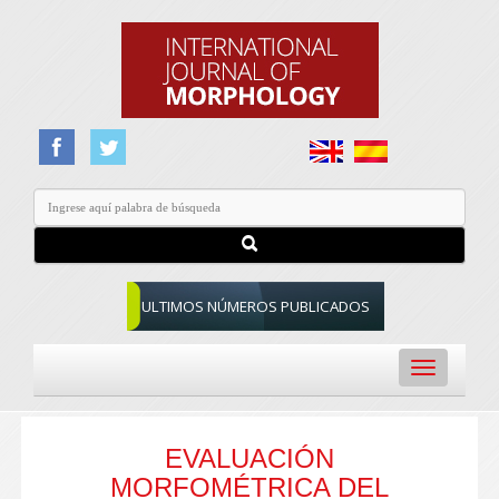
ULTIMOS NÚMEROS PUBLICADOS
Toggle
navigation
EVALUACIÓN
MORFOMÉTRICA DEL