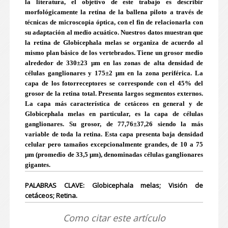
la literatura, el objetivo de este trabajo es describir
morfológicamente la retina de la ballena piloto a través de
técnicas de microscopia óptica, con el fin de relacionarla con
su adaptación al medio acuático. Nuestros datos muestran que
la retina de Globicephala melas se organiza de acuerdo al
mismo plan básico de los vertebrados. Tiene un grosor medio
alrededor de 330±23 µm en las zonas de alta densidad de
células ganglionares y 175±2 µm en la zona periférica. La
capa de los fotorreceptores se corresponde con el 45% del
grosor de la retina total. Presenta largos segmentos externos.
La capa más característica de cetáceos en general y de
Globicephala melas en particular, es la capa de células
ganglionares. Su grosor, de 77,76±37,26 siendo la más
variable de toda la retina. Esta capa presenta baja densidad
celular pero tamaños excepcionalmente grandes, de 10 a 75
µm (promedio de 33,5 µm), denominadas células ganglionares
gigantes.
PALABRAS CLAVE: Globicephala melas; Visión de
cetáceos; Retina.
Como citar este artículo