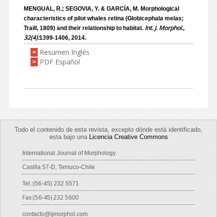
MENGUAL, R.; SEGOVIA, Y. & GARCÍA, M. Morphological
characteristics of pilot whales retina (Globicephala melas;
Int. J. Morphol.,
Traill, 1809) and their relationship to habitat.
32(4):
1399-1406, 2014.
Resumen Inglés
>
PDF Español
>
Todo el contenido de esta revista, excepto dónde está identificado,
esta bajo una
Licencia Creative Commons
International Journal of Morphology
Casilla 57-D, Temuco-Chile
Tel.:(56-45) 232 5571
Fax:(56-45) 232 5600
contacto@ijmorphol.com