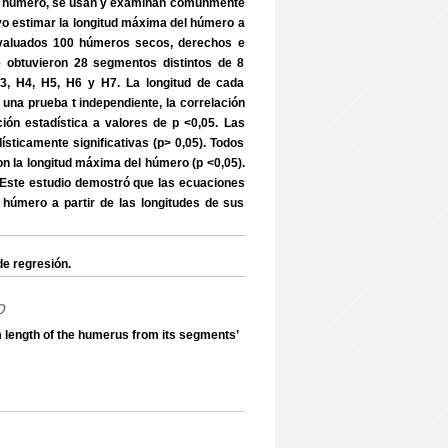
l húmero, se usan y examinan comúnmente
o estimar la longitud máxima del húmero a
evaluados 100 húmeros secos, derechos e
e obtuvieron 28 segmentos distintos de 8
H3, H4, H5, H6 y H7. La longitud de cada
una prueba t independiente, la correlación
ción estadística a valores de p <0,05. Las
́sticamente significativas (p> 0,05). Todos
n la longitud máxima del húmero (p <0,05).
).Este estudio demostró que las ecuaciones
l húmero a partir de las longitudes de sus
 regresión.
o
length of the humerus from its segments’