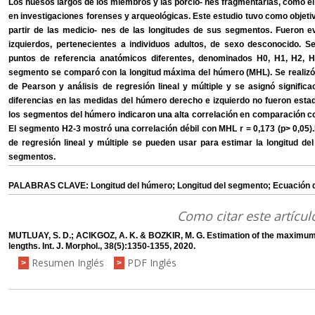
Los huesos largos de los miembros y las porcio- nes fragmentarias, como e
en investigaciones forenses y arqueológicas. Este estudio tuvo como objetiv
partir de las medicio- nes de las longitudes de sus segmentos. Fueron 
izquierdos, pertenecientes a individuos adultos, de sexo desconocido. S
puntos de referencia anatómicos diferentes, denominados H0, H1, H2, 
segmento se comparó con la longitud máxima del húmero (MHL). Se realizó 
de Pearson y análisis de regresión lineal y múltiple y se asignó significa
diferencias en las medidas del húmero derecho e izquierdo no fueron estadi
los segmentos del húmero indicaron una alta correlación en comparación co
El segmento H2-3 mostró una correlación débil con MHL r = 0,173 (p> 0,05
de regresión lineal y múltiple se pueden usar para estimar la longitud de
segmentos.
PALABRAS CLAVE: Longitud del húmero; Longitud del segmento; Ecuación de
Como citar este artícul
MUTLUAY, S. D.; ACIKGOZ, A. K. & BOZKIR, M. G. Estimation of the maximum 
lengths. Int. J. Morphol., 38(5):1350-1355, 2020.
Resumen Inglés
PDF Inglés
>
>