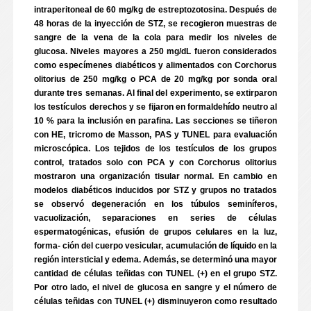
intraperitoneal de 60 mg/kg de estreptozotosina. Después de
48 horas de la inyección de STZ, se recogieron muestras de
sangre de la vena de la cola para medir los niveles de
glucosa. Niveles mayores a 250 mg/dL fueron considerados
como especímenes diabéticos y alimentados con Corchorus
olitorius de 250 mg/kg o PCA de 20 mg/kg por sonda oral
durante tres semanas. Al final del experimento, se extirparon
los testículos derechos y se fijaron en formaldehído neutro al
10 % para la inclusión en parafina. Las secciones se tiñeron
con HE, tricromo de Masson, PAS y TUNEL para evaluación
microscópica. Los tejidos de los testículos de los grupos
control, tratados solo con PCA y con Corchorus olitorius
mostraron una organización tisular normal. En cambio en
modelos diabéticos inducidos por STZ y grupos no tratados
se observó degeneración en los túbulos seminíferos,
vacuolización, separaciones en series de células
espermatogénicas, efusión de grupos celulares en la luz,
forma- ción del cuerpo vesicular, acumulación de líquido en la
región intersticial y edema. Además, se determinó una mayor
cantidad de células teñidas con TUNEL (+) en el grupo STZ.
Por otro lado, el nivel de glucosa en sangre y el número de
células teñidas con TUNEL (+) disminuyeron como resultado