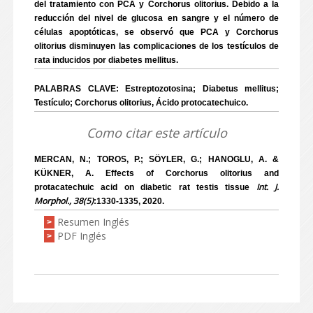
del tratamiento con PCA y Corchorus olitorius. Debido a la
reducción del nivel de glucosa en sangre y el número de
células apoptóticas, se observó que PCA y Corchorus
olitorius disminuyen las complicaciones de los testículos de
rata inducidos por diabetes mellitus.
PALABRAS CLAVE: Estreptozotosina; Diabetus mellitus;
Testículo; Corchorus olitorius, Ácido protocatechuico.
Como citar este artículo
MERCAN, N.; TOROS, P.; SÖYLER, G.; HANOGLU, A. &
KÜKNER, A. Effects of Corchorus olitorius and
Int. J.
protacatechuic acid on diabetic rat testis tissue
Morphol., 38(5)
:1330-1335, 2020.
Resumen Inglés
>
PDF Inglés
>