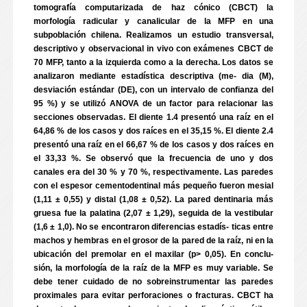
tomografía computarizada de haz cónico (CBCT) la
morfología radicular y canalicular de la MFP en una
subpoblación chilena. Realizamos un estudio transversal,
descriptivo y observacional in vivo con exámenes CBCT de
70 MFP, tanto a la izquierda como a la derecha. Los datos se
analizaron mediante estadística descriptiva (me- dia (M),
desviación estándar (DE), con un intervalo de confianza del
95 %) y se utilizó ANOVA de un factor para relacionar las
secciones observadas. El diente 1.4 presentó una raíz en el
64,86 % de los casos y dos raíces en el 35,15 %. El diente 2.4
presentó una raíz en el 66,67 % de los casos y dos raíces en
el 33,33 %. Se observó que la frecuencia de uno y dos
canales era del 30 % y 70 %, respectivamente. Las paredes
con el espesor cementodentinal más pequeño fueron mesial
(1,11 ± 0,55) y distal (1,08 ± 0,52). La pared dentinaria más
gruesa fue la palatina (2,07 ± 1,29), seguida de la vestibular
(1,6 ± 1,0). No se encontraron diferencias estadís- ticas entre
machos y hembras en el grosor de la pared de la raíz, ni en la
ubicación del premolar en el maxilar (p> 0,05). En conclu-
sión, la morfología de la raíz de la MFP es muy variable. Se
debe tener cuidado de no sobreinstrumentar las paredes
proximales para evitar perforaciones o fracturas. CBCT ha