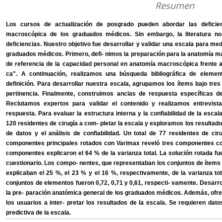
Resumen
Los cursos de actualización de posgrado pueden abordar las deficien
macroscópica de los graduados médicos. Sin embargo, la literatura no 
deficiencias. Nuestro objetivo fue desarrollar y validar una escala para med
graduados médicos. Primero, defi- nimos la preparación para la anatomía m
de referencia de la capacidad personal en anatomía macroscópica frente al e
ca". A continuación, realizamos una búsqueda bibliográfica de eleme
definición. Para desarrollar nuestra escala, agrupamos los ítems bajo tr
pertinencia. Finalmente, construimos anclas de respuesta específicas de
Reclutamos expertos para validar el contenido y realizamos entrevista
respuesta. Para evaluar la estructura interna y la confiabilidad de la escal
120 residentes de cirugía a com- pletar la escala y exploramos los resultados
de datos y el análisis de confiabilidad. Un total de 77 residentes de ciru
componentes principales rotados con Varimax reveló tres componentes co
componentes explicaron el 64 % de la varianza total. La solución rotada fue
cuestionario. Los compo- nentes, que representaban los conjuntos de ítems
explicaban el 25 %, el 23 % y el 16 %, respectivamente, de la varianza to
conjuntos de elementos fueron 0,72, 0,71 y 0,61, respecti- vamente. Desar
la pre- paración anatómica general de los graduados médicos. Además, o
los usuarios a inter- pretar los resultados de la escala. Se requieren dat
predictiva de la escala.