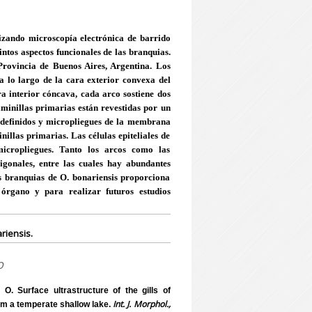
ilizando microscopía electrónica de barrido
tintos aspectos funcionales de las branquias.
Provincia de Buenos Aires, Argentina. Los
 a lo largo de la cara exterior convexa del
a interior cóncava, cada arco sostiene dos
aminillas primarias están revestidas por un
en definidos y micropliegues de la membrana
illas primarias. Las células epiteliales de
micropliegues. Tanto los arcos como las
ligonales, entre las cuales hay abundantes
las branquias de O. bonariensis proporciona
 órgano y para realizar futuros estudios
riensis.
o
 Surface ultrastructure of the gills of
Int. J. Morphol.,
om a temperate shallow lake.