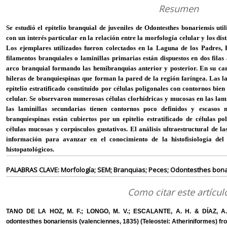
Resumen
Se estudió el epitelio branquial de juveniles de Odontesthes bonariensis ut
con un interés particular en la relación entre la morfología celular y los dis
Los ejemplares utilizados fueron colectados en la Laguna de los Padres, 
filamentos branquiales o laminillas primarias están dispuestos en dos filas
arco branquial formando las hemibranquias anterior y posterior. En su car
hileras de branquiespinas que forman la pared de la región faríngea. Las l
epitelio estratificado constituido por células poligonales con contornos bi
celular. Se observaron numerosas células clorhídricas y mucosas en las lamin
las laminillas secundarias tienen contornos poco definidos y escasos 
branquiespinas están cubiertos por un epitelio estratificado de células po
células mucosas y corpúsculos gustativos. El análisis ultraestructural de 
información para avanzar en el conocimiento de la histofisiología del
histopatológicos.
PALABRAS CLAVE: Morfología; SEM; Branquias; Peces; Odontesthes bona
Como citar este artícul
TANO DE LA HOZ, M. F.; LONGO, M. V.; ESCALANTE, A. H. & DÍAZ, A. O.
odontesthes bonariensis (valenciennes, 1835) (Teleostei: Atheriniformes) fr