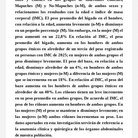
Mapuches (M) y No-Mapuches (n-M), de ambos sexos y
relacionamos los resultados con la edad e índice de masa
corporal (IMC). El peso promedio del hígado en el hombre,
con relación a la edad, aumenta levemente (n-M) o disminuye
en un pequeño porcentaje (M). Sin embargo, en la mujer (M) el
peso aumentó en un 22,8% En relación al IMC, el peso
promedio del hígado, aumenta en los hombres de ambos
grupos étnicos en alrededor de un tercio del peso registrado
en personas con IMC de 20­25; en mujeres de ambos grupos el
peso disminuye levemente. El peso del bazo, en relación a la
edad, disminuye alrededor de un 4%, en hombres de ambos
grupos étnicos y mujeres (n-M) a diferencia de las mujeres (M)
que se incrementa en un 18%. En relación al IMC, el peso del
bazo aumenta en los hombres de ambos grupos étnicos en
alrededor de un 40%. Los riñones tienen un leve incremento
en su peso promedio en ambos grupos. De acuerdo al IMC, el
peso de los riñones aumenta en hombres de ambos grupos. En
las mujeres (M) el peso se mantiene o disminuye levemente; en
las mujeres (n-M) ambos riñones incrementan su peso. Los
datos aportados en esta investigación servirán de referencia a
la anatomía clínica y quirúrgica de los órganos abdominales
de nuestra población.