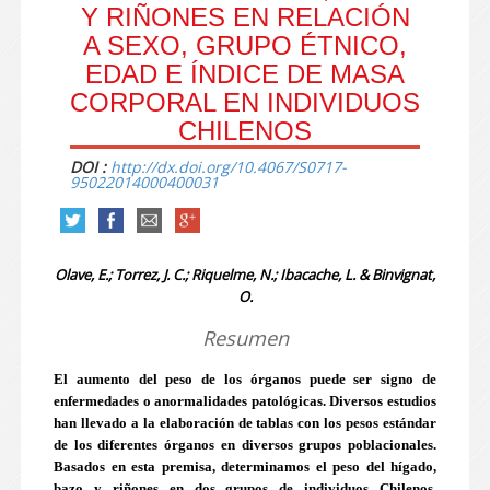
Y RIÑONES EN RELACIÓN
A SEXO, GRUPO ÉTNICO,
EDAD E ÍNDICE DE MASA
CORPORAL EN INDIVIDUOS
CHILENOS
DOI :
http://dx.doi.org/10.4067/S0717-
95022014000400031
Olave, E.; Torrez, J. C.; Riquelme, N.; Ibacache, L. & Binvignat,
O.
Resumen
El aumento del peso de los órganos puede ser signo de
enfermedades o anormalidades patológicas. Diversos estudios
han llevado a la elaboración de tablas con los pesos estándar
de los diferentes órganos en diversos grupos poblacionales.
Basados en esta premisa, determinamos el peso del hígado,
bazo y riñones en dos grupos de individuos Chilenos,