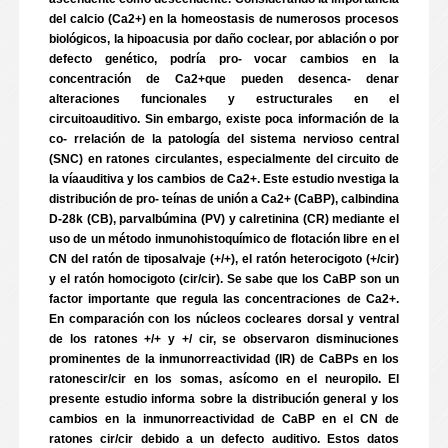
del calcio (Ca2+) en la homeostasis de numerosos procesos
biológicos, la hipoacusia por daño coclear, por ablación o por
defecto genético, podría pro- vocar cambios en la
concentración de Ca2+que pueden desenca- denar
alteraciones funcionales y estructurales en el
circuitoauditivo. Sin embargo, existe poca información de la
co- rrelación de la patología del sistema nervioso central
(SNC) en ratones circulantes, especialmente del circuito de
la víaauditiva y los cambios de Ca2+. Este estudio nvestiga la
distribución de pro- teínas de unión a Ca2+ (CaBP), calbindina
D-28k (CB), parvalbúmina (PV) y calretinina (CR) mediante el
uso de un método inmunohistoquímico de flotación libre en el
CN del ratón de tiposalvaje (+/+), el ratón heterocigoto (+/cir)
y el ratón homocigoto (cir/cir). Se sabe que los CaBP son un
factor importante que regula las concentraciones de Ca2+.
En comparación con los núcleos cocleares dorsal y ventral
de los ratones +/+ y +/ cir, se observaron disminuciones
prominentes de la inmunorreactividad (IR) de CaBPs en los
ratonescir/cir en los somas, asícomo en el neuropilo. El
presente estudio informa sobre la distribución general y los
cambios en la inmunorreactividad de CaBP en el CN de
ratones cir/cir debido a un defecto auditivo. Estos datos