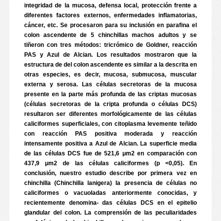
integridad de la mucosa, defensa local, protección frente a
diferentes factores externos, enfermedades inflamatorias,
cáncer, etc. Se procesaron para su inclusión en parafina el
colon ascendente de 5 chinchillas machos adultos y se
tiñeron con tres métodos: tricrómico de Goldner, reacción
PAS y Azul de Alcian. Los resultados mostraron que la
estructura de del colon ascendente es similar a la descrita en
otras especies, es decir, mucosa, submucosa, muscular
externa y serosa. Las células secretoras de la mucosa
presente en la parte más profunda de las criptas mucosas
(células secretoras de la cripta profunda o células DCS)
resultaron ser diferentes morfológicamente de las células
caliciformes superficiales, con citoplasma levemente teñido
con reacción PAS positiva moderada y reacción
intensamente positiva a Azul de Alcian. La superficie media
de las células DCS fue de 521,6 μm2 en comparación con
437,9 μm2 de las células caliciformes (p <0,05). En
conclusión, nuestro estudio describe por primera vez en
chinchilla (Chinchilla lanigera) la presencia de células no
caliciformes o vacuoladas anteriormente conocidas, y
recientemente denomina- das células DCS en el epitelio
glandular del colon. La comprensión de las peculiaridades