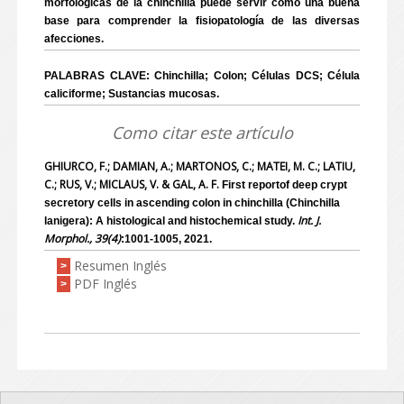
morfológicas de la chinchilla puede servir como una buena
base para comprender la fisiopatología de las diversas
afecciones.
PALABRAS CLAVE: Chinchilla; Colon; Células DCS; Célula
caliciforme; Sustancias mucosas.
Como citar este artículo
GHIURCO, F.; DAMIAN, A.; MARTONOS, C.; MATEI, M. C.; LATIU,
C.; RUS, V.; MICLAUS, V. & GAL, A. F.
First reportof deep crypt
secretory cells in ascending colon in chinchilla (Chinchilla
Int. J.
lanigera): A histological and histochemical study.
Morphol., 39(4)
:1001-1005, 2021.
Resumen Inglés
>
PDF Inglés
>