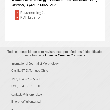
Int. J.
anatomical terminology: Evolution and involution.
Morphol., 39(4)
:1023-1027, 2021.
Resumen Inglés
>
PDF Español
>
Todo el contenido de esta revista, excepto dónde está identificado,
esta bajo una
Licencia Creative Commons
International Journal of Morphology
Casilla 57-D, Temuco-Chile
Tel.:(56-45) 232 5571
Fax:(56-45) 232 5600
contacto@ijmorphol.com
ijmorpho@ufrontera.cl