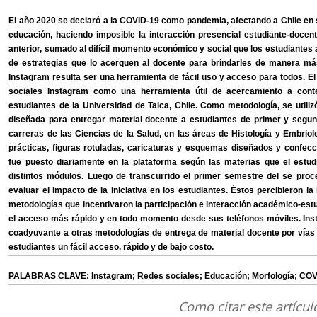
El año 2020 se declaró a la COVID-19 como pandemia, afectando a Chile en
educación, haciendo imposible la interacción presencial estudiante-docen
anterior, sumado al difícil momento económico y social que los estudiantes
de estrategias que lo acerquen al docente para brindarles de manera más 
Instagram resulta ser una herramienta de fácil uso y acceso para todos. El 
sociales Instagram como una herramienta útil de acercamiento a conten
estudiantes de la Universidad de Talca, Chile. Como metodología, se utili
diseñada para entregar material docente a estudiantes de primer y segund
carreras de las Ciencias de la Salud, en las áreas de Histología y Embriol
prácticas, figuras rotuladas, caricaturas y esquemas diseñados y confec
fue puesto diariamente en la plataforma según las materias que el estudi
distintos módulos. Luego de transcurrido el primer semestre del se proce
evaluar el impacto de la iniciativa en los estudiantes. Éstos percibieron l
metodologías que incentivaron la participación e interacción académico-est
el acceso más rápido y en todo momento desde sus teléfonos móviles. I
coadyuvante a otras metodologías de entrega de material docente por vías 
estudiantes un fácil acceso, rápido y de bajo costo.
PALABRAS CLAVE: Instagram; Redes sociales; Educación; Morfología; COV
Como citar este artícul