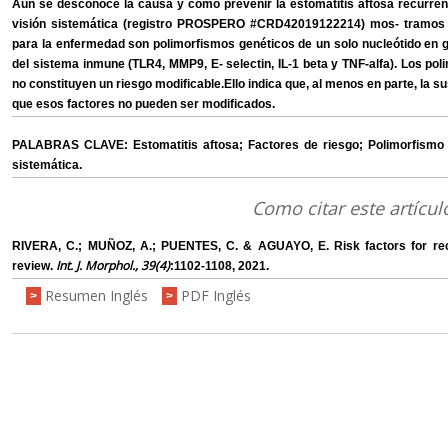
Aún se desconoce la causa y cómo prevenir la estomatitis aftosa recurren
visión sistemática (registro PROSPERO #CRD42019122214) mos- tramos q
para la enfermedad son polimorfismos genéticos de un solo nucleótido en 
del sistema inmune (TLR4, MMP9, E- selectin, IL-1 beta y TNF-alfa). Los poli
no constituyen un riesgo modificable.Ello indica que, al menos en parte, la su
que esos factores no pueden ser modificados.
PALABRAS CLAVE: Estomatitis aftosa; Factores de riesgo; Polimorfismo gene
sistemática.
Como citar este artícul
RIVERA, C.; MUÑOZ, A.; PUENTES, C. & AGUAYO, E. Risk factors for rec
Int. J. Morphol., 39(4)
review.
:1102-1108, 2021.
Resumen Inglés
PDF Inglés
>
>