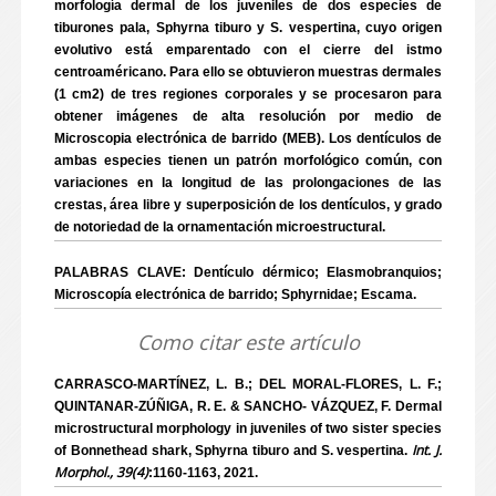
morfología dermal de los juveniles de dos especies de
tiburones pala, Sphyrna tiburo y S. vespertina, cuyo origen
evolutivo está emparentado con el cierre del istmo
centroaméricano. Para ello se obtuvieron muestras dermales
(1 cm2) de tres regiones corporales y se procesaron para
obtener imágenes de alta resolución por medio de
Microscopia electrónica de barrido (MEB). Los dentículos de
ambas especies tienen un patrón morfológico común, con
variaciones en la longitud de las prolongaciones de las
crestas, área libre y superposición de los dentículos, y grado
de notoriedad de la ornamentación microestructural.
PALABRAS CLAVE: Dentículo dérmico; Elasmobranquios;
Microscopía electrónica de barrido; Sphyrnidae; Escama.
Como citar este artículo
CARRASCO-MARTÍNEZ, L. B.; DEL MORAL-FLORES, L. F.;
QUINTANAR-ZÚÑIGA, R. E. & SANCHO- VÁZQUEZ, F. Dermal
microstructural morphology in juveniles of two sister species
Int. J.
of Bonnethead shark, Sphyrna tiburo and S. vespertina.
Morphol., 39(4)
:1160-1163, 2021.