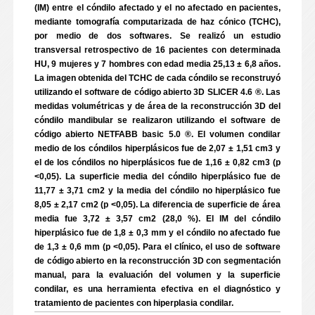
(IM) entre el cóndilo afectado y el no afectado en pacientes,
mediante tomografía computarizada de haz cónico (TCHC),
por medio de dos softwares. Se realizó un estudio
transversal retrospectivo de 16 pacientes con determinada
HU, 9 mujeres y 7 hombres con edad media 25,13 ± 6,8 años.
La imagen obtenida del TCHC de cada cóndilo se reconstruyó
utilizando el software de código abierto 3D SLICER 4.6 ®. Las
medidas volumétricas y de área de la reconstrucción 3D del
cóndilo mandibular se realizaron utilizando el software de
código abierto NETFABB basic 5.0 ®. El volumen condilar
medio de los cóndilos hiperplásicos fue de 2,07 ± 1,51 cm3 y
el de los cóndilos no hiperplásicos fue de 1,16 ± 0,82 cm3 (p
<0,05). La superficie media del cóndilo hiperplásico fue de
11,77 ± 3,71 cm2 y la media del cóndilo no hiperplásico fue
8,05 ± 2,17 cm2 (p <0,05). La diferencia de superficie de área
media fue 3,72 ± 3,57 cm2 (28,0 %). El IM del cóndilo
hiperplásico fue de 1,8 ± 0,3 mm y el cóndilo no afectado fue
de 1,3 ± 0,6 mm (p <0,05). Para el clínico, el uso de software
de código abierto en la reconstrucción 3D con segmentación
manual, para la evaluación del volumen y la superficie
condilar, es una herramienta efectiva en el diagnóstico y
tratamiento de pacientes con hiperplasia condilar.