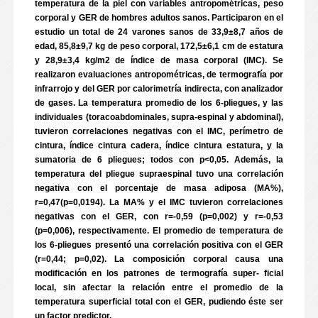
temperatura de la piel con variables antropométricas, peso
corporal y GER de hombres adultos sanos. Participaron en el
estudio un total de 24 varones sanos de 33,9±8,7 años de
edad, 85,8±9,7 kg de peso corporal, 172,5±6,1 cm de estatura
y 28,9±3,4 kg/m2 de índice de masa corporal (IMC). Se
realizaron evaluaciones antropométricas, de termografía por
infrarrojo y del GER por calorimetría indirecta, con analizador
de gases. La temperatura promedio de los 6-pliegues, y las
individuales (toracoabdominales, supra-espinal y abdominal),
tuvieron correlaciones negativas con el IMC, perímetro de
cintura, índice cintura cadera, índice cintura estatura, y la
sumatoria de 6 pliegues; todos con p<0,05. Además, la
temperatura del pliegue supraespinal tuvo una correlación
negativa con el porcentaje de masa adiposa (MA%),
r=0,47(p=0,0194). La MA% y el IMC tuvieron correlaciones
negativas con el GER, con r=-0,59 (p=0,002) y r=-0,53
(p=0,006), respectivamente. El promedio de temperatura de
los 6-pliegues presentó una correlación positiva con el GER
(r=0,44; p=0,02). La composición corporal causa una
modificación en los patrones de termografía super- ficial
local, sin afectar la relación entre el promedio de la
temperatura superficial total con el GER, pudiendo éste ser
un factor predictor.