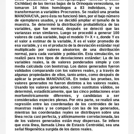
Cichlidae) de las tierras bajas de la Orinoquia venezolana, se
tomaron 14 hitos homólogos a 83 individuos, y se
transformaron a variables Procrustes. Se realizó una prueba
MANOVA/CVA, pero ésta no funcionó bien, por el bajo número
de ejemplares usados, y se decidió ampliar el tamaño de la
muestra. Se determinó la distribución probabilística de las
variables, que fue normal, después se detectó que las
varianzas eran similares. Luego se procedió a generar 100
valores de cada variable, bajo el modelo Y= X + ε, donde Y es
el valor a estimar de la variable, X es el valor promedio de
esa variable, y ε es el producto de la desviación estándar real
multiplicado por valores aleatorios de una distribución
normal, para cada variable y población. Esta simulación, se
realizó para tres tipos de desviaciones estándar: La de las
variables reales, la de valores ponderados simple y con
media calculada con bootstrap. Los datos generados fueron
validados comparando con los valores reales, y a través de
algunas propiedades de ellos, tanto antes, como después de
aplicar la prueba MANOVA/CVA. En todas las pruebas, los
valores generados no fueron distintos a los valores reales.
Usando los valores generados, como sustitutos válidos, se
determinó, estadísticamente, que las cinco poblaciones eran
morfométricamente diferentes, y candidatas a ser
consideradas especies plenas. Por otra parte, se realizó una
regresión entre las coordenadas de los centroides de las
muestras reales y se comparó con las de los generados,
mientras las coordenadas reales se distribuyen sobre una
línea recta casi perfecta, y altísimamente correlacionada, las
de los valores generados están muy dispersas. Se infiere
que esta línea, llamada Línea de Estasis Centroidal, sea una
señal filogenética surgida de los datos reales.