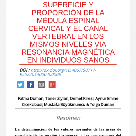
SUPERFICIE Y
PROPORCIÓN DE LA
MÉDULA ESPINAL
CERVICAL Y EL CANAL
VERTEBRAL EN LOS
MISMOS NIVELES VIA
RESONANCIA MAGNÉTICA
EN INDIVIDUOS SANOS
DOI :
http://dx.doi.org/10.4067/S0717-
95022014000400008
Fatma Duman; Taner Ziylan; Demet Kiresi; Aynur Emine
Cicekcibasi; Mustafa Büyükmumcu & Tolga Duman
Resumen
La determinación de los valores normales de las áreas de
superficie de la sección transversal y las proporciones del