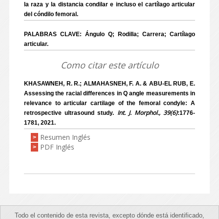
la raza y la distancia condilar e incluso el cartílago articular
del cóndilo femoral.
PALABRAS CLAVE: Ángulo Q; Rodilla; Carrera; Cartílago
articular.
Como citar este artículo
KHASAWNEH, R. R.; ALMAHASNEH, F. A. & ABU-EL RUB, E.
Assessing the racial differences in Q angle measurements in
relevance to articular cartilage of the femoral condyle: A
Int. J. Morphol., 39(6)
retrospective ultrasound study.
:1776-
1781, 2021.
Resumen Inglés
>
PDF Inglés
>
Todo el contenido de esta revista, excepto dónde está identificado,