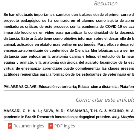
Resumen
Se han efectuado importantes cambios curriculares desde el primer curso de
proyecto pedagógico se ha centrado en el alumno como sujeto de apr
mediadores críticos de este proceso; con la pandemia de COVID-19 se ac
impartido lecciones en video para garantizar la continuidad de la docencia, 
distancia. Este artículo tiene como objetivo informar sobre el desarrollo de 
animal, aplicados en plataformas online en portugués. Para ello, se desarr
enseñanza-aprendizaje de contenidos de Ciencias Morfológicas para ser i
distancia que enfocaran la anatomía canina y felina, el estudio de la neu
equina y primate, y la anatomía quirúrgica del aparato locomotor de la e
virtual de enseñanza- aprendizaje puede complementar las clases presenci
actitudes requeridas para la formación de los estudiantes de veterinaria en B
PALABRAS CLAVE: Educación veterinaria; Educa- ción a distancia; Platafor
Como citar este artícul
MASSARI, C. H. A. L.; SILVA, M. D.; SASAHARA, T. H. C. & MIGLINO, M. A
Int. J. Morpho
pandemic in Brazil: Research focused on pedagogical practice.
Resumen Inglés
PDF Inglés
>
>