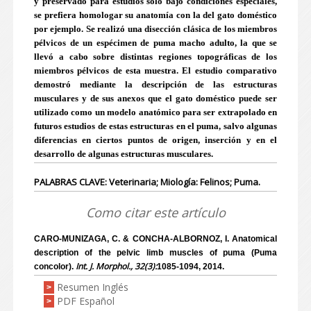
y preservado para estudios sólo bajo condiciones especiales,
se prefiera homologar su anatomía con la del gato doméstico
por ejemplo. Se realizó una disección clásica de los miembros
pélvicos de un espécimen de puma macho adulto, la que se
llevó a cabo sobre distintas regiones topográficas de los
miembros pélvicos de esta muestra. El estudio comparativo
demostró mediante la descripción de las estructuras
musculares y de sus anexos que el gato doméstico puede ser
utilizado como un modelo anatómico para ser extrapolado en
futuros estudios de estas estructuras en el puma, salvo algunas
diferencias en ciertos puntos de origen, inserción y en el
desarrollo de algunas estructuras musculares.
PALABRAS CLAVE: Veterinaria; Miología: Felinos; Puma.
Como citar este artículo
CARO-MUNIZAGA, C. & CONCHA-ALBORNOZ, I. Anatomical
description of the pelvic limb muscles of puma (Puma
Int. J. Morphol., 32(3):
concolor).
1085-1094, 2014.
Resumen Inglés
>
PDF Español
>