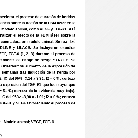
acelerar el proceso de curación de heridas
cia sobre la acción de la FBM láser en la
en modelo animal, como VEGF y TGF-ß1. Así,
analizar el efecto de la FBM láser sobre la
 quemadura en modelo animal. Se rea- lizó
DLINE y LILACS. Se incluyeron estudios
VEGF, TGF-ß (1, 2, 3) durante el proceso de
erramienta de riesgo de sesgo SYRCLE. Se
o. Observamos aumento de la expresión de
 semanas tras inducción de la herida por
IC del 95%: 3,14 a 8,31, I2 = 0 %; certeza
 la expresión del TGF- ß1 que fue mayor que
 = 51 %; certeza de la evidencia muy baja),
IC del 95%: -3,98 a -1,01; I2 = 0 %; certeza
de TGF-ß1 y VEGF favoreciendo el proceso de
; Modelo animal; VEGF, TGF- ß.
o