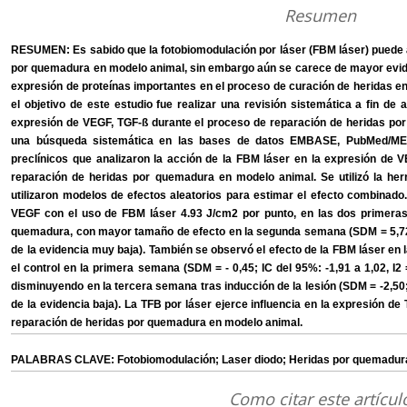
Resumen
RESUMEN: Es sabido que la fotobiomodulación por láser (FBM láser) puede 
por quemadura en modelo animal, sin embargo aún se carece de mayor eviden
expresión de proteínas importantes en el proceso de curación de heridas 
el objetivo de este estudio fue realizar una revisión sistemática a fin de 
expresión de VEGF, TGF-ß durante el proceso de reparación de heridas por
una búsqueda sistemática en las bases de datos EMBASE, PubMed/ME
preclínicos que analizaron la acción de la FBM láser en la expresión de 
reparación de heridas por quemadura en modelo animal. Se utilizó la h
utilizaron modelos de efectos aleatorios para estimar el efecto combinad
VEGF con el uso de FBM láser 4.93 J/cm2 por punto, en las dos primeras
quemadura, con mayor tamaño de efecto en la segunda semana (SDM = 5,72; 
de la evidencia muy baja). También se observó el efecto de la FBM láser en
el control en la primera semana (SDM = - 0,45; IC del 95%: -1,91 a 1,02, I2
disminuyendo en la tercera semana tras inducción de la lesión (SDM = -2,50; 
de la evidencia baja). La TFB por láser ejerce influencia en la expresión 
reparación de heridas por quemadura en modelo animal.
PALABRAS CLAVE: Fotobiomodulación; Laser diodo; Heridas por quemadura
Como citar este artícul