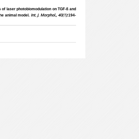
 of laser photobiomodulation on TGF-ß and
Int. J. Morphol., 40(1)
the animal model.
:194-