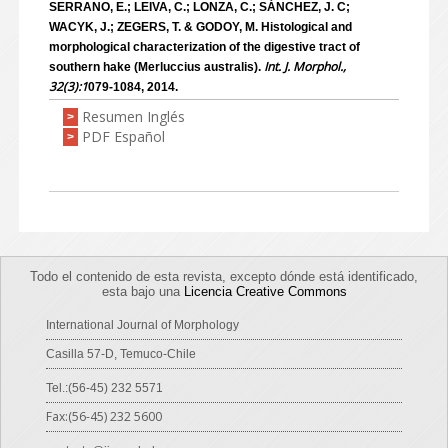
SERRANO, E.; LEIVA, C.; LONZA, C.; SÁNCHEZ, J. C;
WACYK, J.; ZEGERS, T. & GODOY, M. Histological and
morphological characterization of the digestive tract of
Int. J. Morphol.,
southern hake (Merluccius australis).
32(3):1
079-1084, 2014.
Resumen Inglés
>
PDF Español
>
Todo el contenido de esta revista, excepto dónde está identificado,
esta bajo una
Licencia Creative Commons
International Journal of Morphology
Casilla 57-D, Temuco-Chile
Tel.:(56-45) 232 5571
Fax:(56-45) 232 5600